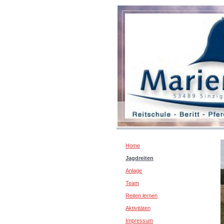
Home
Jagdreiten
Anlage
Team
Reiten lernen
Aktivitäten
Impressum