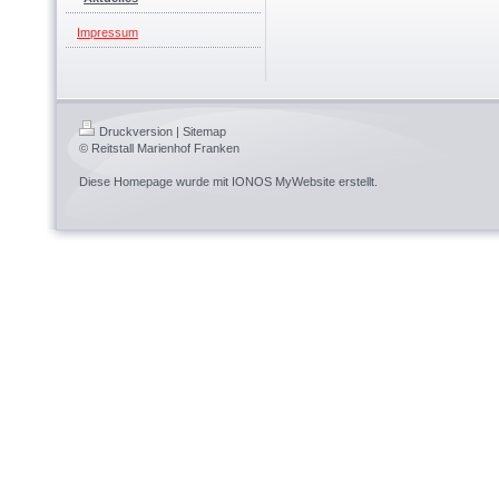
Impressum
Druckversion
|
Sitemap
© Reitstall Marienhof Franken
Diese Homepage wurde mit
IONOS MyWebsite
erstellt.